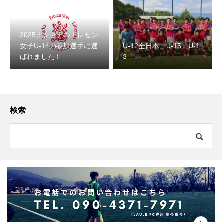
2025ナショナルトレセン
女子U-14の参加選手に選
U-12全日本、U-15、U-1
ばれました！
3
検索