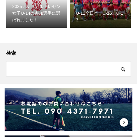
2025ナショナルトレセン
女子U-14の参加選手に選
U-12全日本、U-15、U-1
ばれました！
3
検索