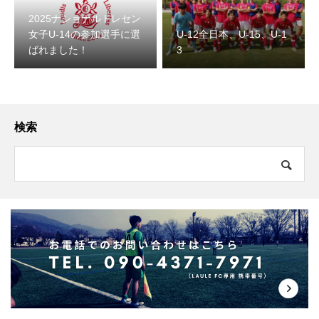
2025ナショナルトレセン
女子U-14の参加選手に選
U-12全日本、U-15、U-1
ばれました！
3
検索